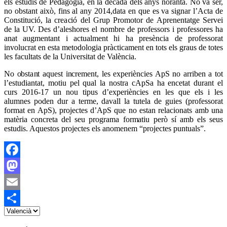
els estudis de Pedagogia, en la dècada dels anys noranta. No va ser,
no obstant això, fins al any 2014,data en que es va signar l’Acta de
Constitució, la creació del Grup Promotor de Aprenentatge Servei
de la UV. Des d’aleshores el nombre de professors i professores ha
anat augmentant i actualment hi ha presència de professorat
involucrat en esta metodologia pràcticament en tots els graus de totes
les facultats de la Universitat de València.
No obstant aquest increment, les experiències ApS no arriben a tot
l’estudiantat, motiu pel qual la nostra cApSa ha encetat durant el
curs 2016-17 un nou tipus d’experiències en les que els i les
alumnes poden dur a terme, davall la tutela de guies (professorat
format en ApS), projectes d’ApS que no estan relacionats amb una
matèria concreta del seu programa formatiu però sí amb els seus
estudis. Aquestos projectes els anomenem “projectes puntuals”.
Facebook
Mastodon
Email
Share