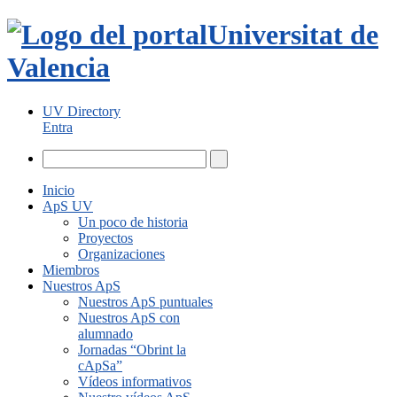
Universitat de
Valencia
UV Directory
Entra
Inicio
ApS UV
Un poco de historia
Proyectos
Organizaciones
Miembros
Nuestros ApS
Nuestros ApS puntuales
Nuestros ApS con
alumnado
Jornadas “Obrint la
cApSa”
Vídeos informativos