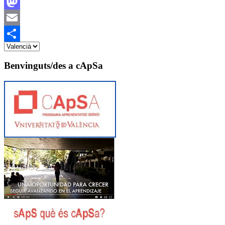
Facebook
Mastodon
Email
Share
Benvinguts/des a cApSa