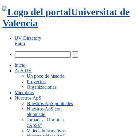
Universitat de
Valencia
UV Directory
Entra
Inicio
ApS UV
Un poco de historia
Proyectos
Organizaciones
Miembros
Nuestros ApS
Nuestros ApS puntuales
Nuestros ApS con
alumnado
Jornadas “Obrint la
cApSa”
Vídeos informativos