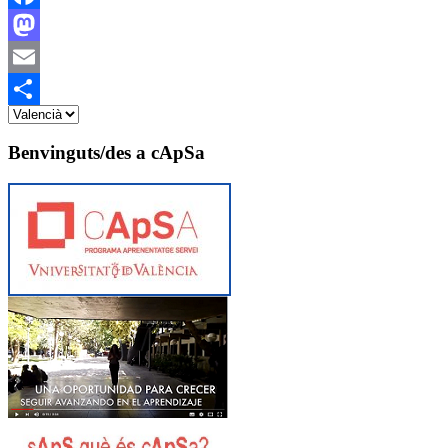
Facebook
Mastodon
Email
Share
Benvinguts/des a cApSa