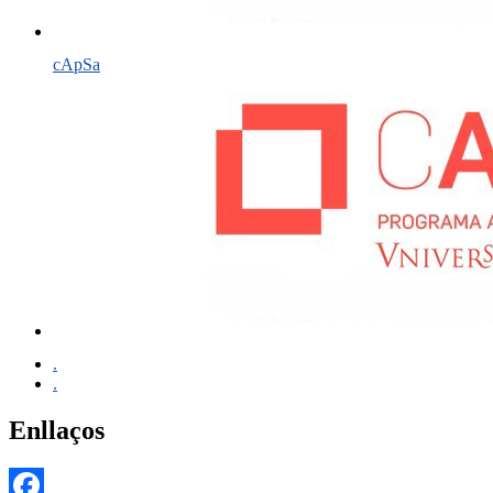
cApSa
.
.
Enllaços