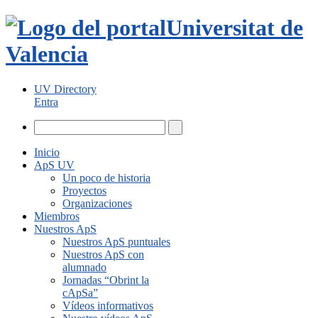
Universitat de
Valencia
UV Directory
Entra
Inicio
ApS UV
Un poco de historia
Proyectos
Organizaciones
Miembros
Nuestros ApS
Nuestros ApS puntuales
Nuestros ApS con
alumnado
Jornadas “Obrint la
cApSa”
Vídeos informativos