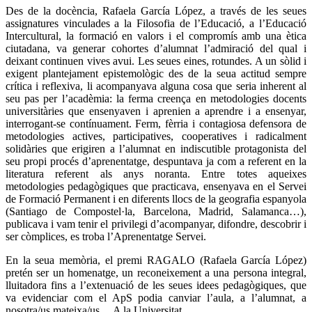
Des de la docència, Rafaela García López, a través de les seues
assignatures vinculades a la Filosofia de l’Educació, a l’Educació
Intercultural, la formació en valors i el compromís amb una ètica
ciutadana, va generar cohortes d’alumnat l’admiració del qual i
deixant continuen vives avui. Les seues eines, rotundes. A un sòlid i
exigent plantejament epistemològic des de la seua actitud sempre
crítica i reflexiva, li acompanyava alguna cosa que seria inherent al
seu pas per l’acadèmia: la ferma creença en metodologies docents
universitàries que ensenyaven i aprenien a aprendre i a ensenyar,
interrogant-se contínuament. Ferm, fèrria i contagiosa defensora de
metodologies actives, participatives, cooperatives i radicalment
solidàries que erigiren a l’alumnat en indiscutible protagonista del
seu propi procés d’aprenentatge, despuntava ja com a referent en la
literatura referent als anys noranta. Entre totes aqueixes
metodologies pedagògiques que practicava, ensenyava en el Servei
de Formació Permanent i en diferents llocs de la geografia espanyola
(Santiago de Compostel·la, Barcelona, Madrid, Salamanca…),
publicava i vam tenir el privilegi d’acompanyar, difondre, descobrir i
ser còmplices, es troba l’Aprenentatge Servei.
En la seua memòria, el premi RAGALO (Rafaela García López)
pretén ser un homenatge, un reconeixement a una persona integral,
lluitadora fins a l’extenuació de les seues idees pedagògiques, que
va evidenciar com el ApS podia canviar l’aula, a l’alumnat, a
nosotra/us mateixa/us… A la Universitat.