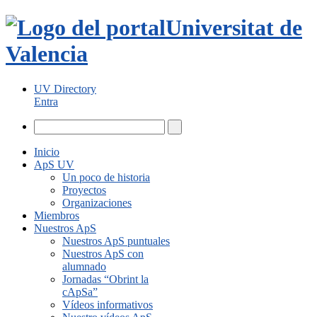
Universitat de
Valencia
UV Directory
Entra
Inicio
ApS UV
Un poco de historia
Proyectos
Organizaciones
Miembros
Nuestros ApS
Nuestros ApS puntuales
Nuestros ApS con
alumnado
Jornadas “Obrint la
cApSa”
Vídeos informativos